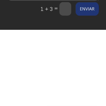
=
1 + 3
ENVIAR